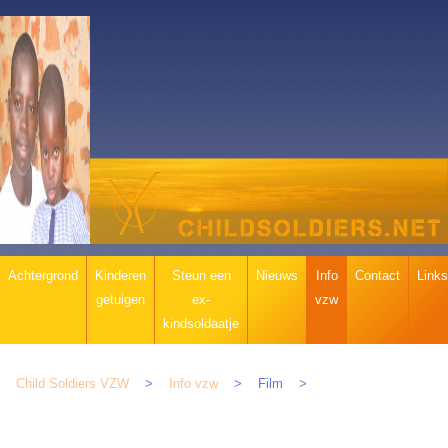
Navigatie
Achtergrond
Kinderen
Steun een
Nieuws
Info
Contact
Links
overslaan
getuigen
ex-
vzw
kindsoldaatje
Child Soldiers VZW
Info vzw
Film