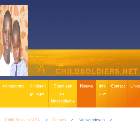
Navigatie
Achtergrond
Kinderen
Steun een
Nieuws
Info
Contact
Links
overslaan
getuigen
ex-
vzw
kindsoldaatje
Child Soldiers VZW
Nieuws
Nieuwsbrieven