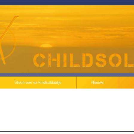
Steun een ex-kindsoldaatje
Nieuws