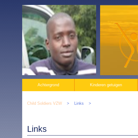
Navigatie
Achtergrond
Kinderen getuigen
overslaan
Child Soldiers VZW
Links
Links