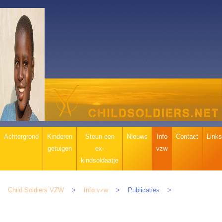
Navigatie
Achtergrond
Kinderen
Steun een
Nieuws
Info
Contact
Links
overslaan
getuigen
ex-
vzw
kindsoldaatje
Child Soldiers VZW
Info vzw
Publicaties